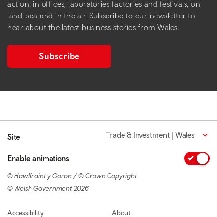
action: in offices, laboratories factories and festivals, on
land, sea and in the air. Subscribe to our newsletter to
hear about the latest business stories from Wales.
Subscribe
Trade & Investment | Wales
Site
Enable animations
© Hawlfraint y Goron / © Crown Copyright
© Welsh Government 2026
Footer navigation
Accessibility
About